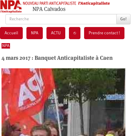
NPA Calvados
Go!
Accueil
NPA
ACTU
⎋
Prendre contact !
NPA
4 mars 2017 : Banquet Anticapitaliste à Caen